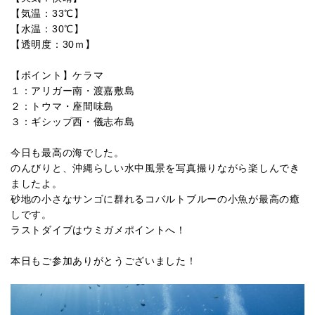
【気温：33℃】
【水温：30℃】
【透明度：30ｍ】
【ポイント】ケラマ
１：アリガー南・渡嘉敷島
２：トウマ・座間味島
３：ギシップ西・儀志布島
今日も最高の海でした。
のんびりと、沖縄らしい水中風景を写真撮りながら楽しんでき
ましたよ。
砂地の小さなサンゴに群れるコバルトブルーの小魚が最高の癒
しです。
ラストダイブはウミガメポイントへ！
本日もご参加ありがとうございました！