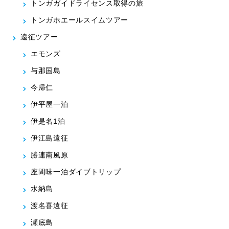
トンガガイドライセンス取得の旅
トンガホエールスイムツアー
遠征ツアー
エモンズ
与那国島
今帰仁
伊平屋一泊
伊是名1泊
伊江島遠征
勝連南風原
座間味一泊ダイブトリップ
水納島
渡名喜遠征
瀬底島