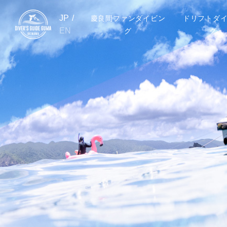
JP
/
慶良間ファンダイビン
ドリフトダ
EN
グ
グ