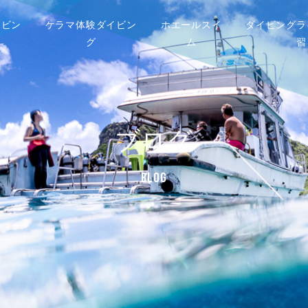
イビン
ケラマ体験ダイビン
ホエールスイ
ダイビングラ
グ
ム
習
ブログ
BLOG