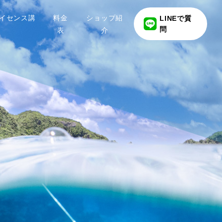
イセンス講
料金
ショップ紹
LINEで質
問
表
介