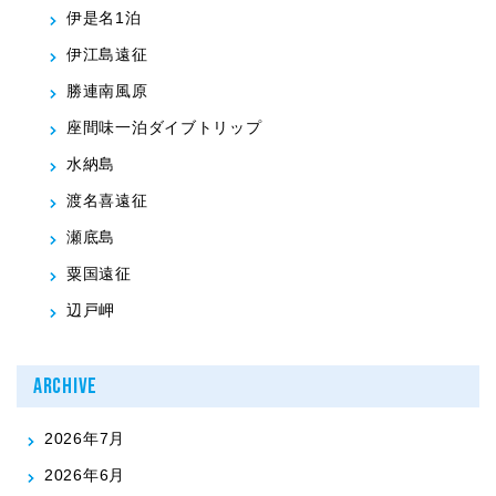
伊是名1泊
伊江島遠征
勝連南風原
座間味一泊ダイブトリップ
水納島
渡名喜遠征
瀬底島
粟国遠征
辺戸岬
ARCHIVE
2026年7月
2026年6月