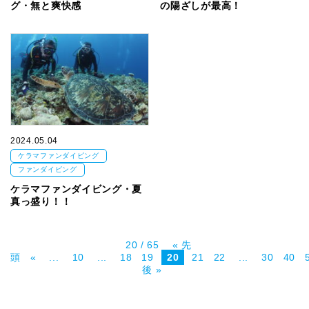
グ・無と爽快感
の陽ざしが最高！
2024.05.04
ケラマファンダイビング
ファンダイビング
ケラマファンダイビング・夏
真っ盛り！！
20 / 65
« 先
頭
«
...
10
...
18
19
20
21
22
...
30
40
後 »