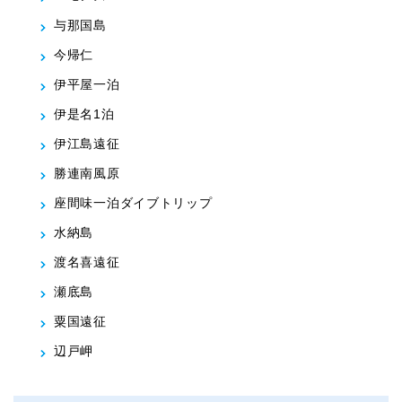
与那国島
今帰仁
伊平屋一泊
伊是名1泊
伊江島遠征
勝連南風原
座間味一泊ダイブトリップ
水納島
渡名喜遠征
瀬底島
粟国遠征
辺戸岬