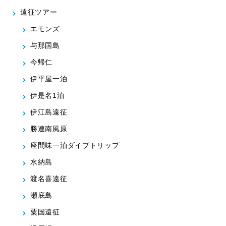
遠征ツアー
エモンズ
与那国島
今帰仁
伊平屋一泊
伊是名1泊
伊江島遠征
勝連南風原
座間味一泊ダイブトリップ
水納島
渡名喜遠征
瀬底島
粟国遠征